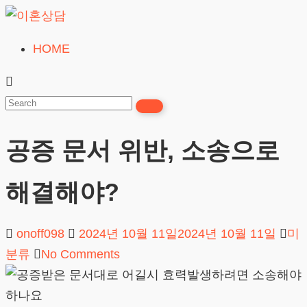
Skip
to
HOME
이
content
혼
상
담
공증 문서 위반, 소송으로
24시간365일
해결해야?
onoff098
2024년 10월 11일
2024년 10월 11일
미
분류
No Comments