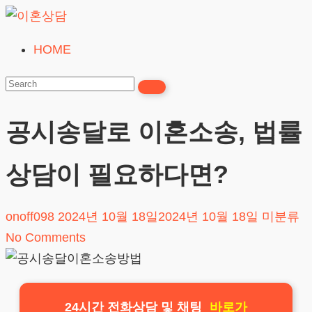
Skip
to
HOME
이
content
혼
상
담
공시송달로 이혼소송, 법률
24시간365일
상담이 필요하다면?
onoff098
2024년 10월 18일
2024년 10월 18일
미분류
No Comments
24시간 전화상담 및 채팅
바로가