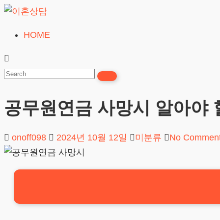
Skip
to
HOME
이
content
혼
상
담
공무원연금 사망시 알아야 
24시간365일
onoff098
2024년 10월 12일
미분류
No Commen