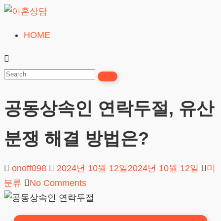
Skip
to
HOME
이
content
혼
상
담
공동상속인 연락두절, 유산
24시간365일
분쟁 해결 방법은?
onoff098
2024년 10월 12일
2024년 10월 12일
미
분류
No Comments