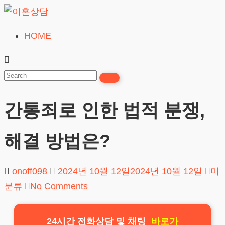
Skip
to
HOME
이
content
혼
상
담
간통죄로 인한 법적 분쟁,
24시간365일
해결 방법은?
onoff098
2024년 10월 12일
2024년 10월 12일
미
분류
No Comments
24시간 전화상담 및 채팅
바로가