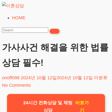
Skip
to
HOME
이
content
혼
상
담
가사사건 해결을 위한 법률
24시간365일
상담 필수!
onoff098
2024년 10월 12일
2024년 10월 12일
미분류
No Comments
24시간 전화상담 및 채팅
바로가
상담
기