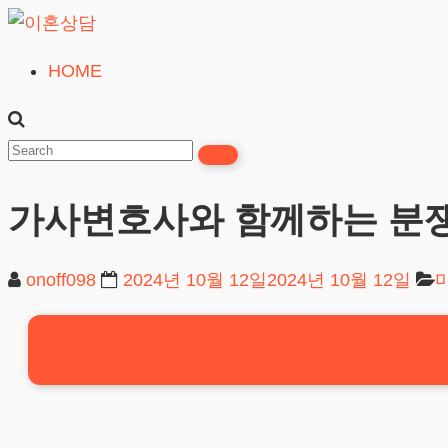
Skip
to
HOME
이
content
혼
상
담
가사변호사와 함께하는 분쟁
24시간365일
onoff098
2024년 10월 12일
2024년 10월 12일