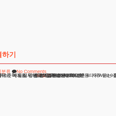
결하기
미분류
No Comments
: 자녀를 위한 현명한 선택 양육비는 이혼 후 자녀의 복지를 위해
주소 : 서울시 강남구 테헤란로 420, KT선릉타워West 9
광고책임변호사 : 이수학
상호 : 법무법인 테헤란
사업자 : 589-86-01340
더보기
대표자 : 이수학