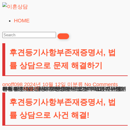
Skip
to
HOME
이
content
혼
상
후견등기사항부존재증명서, 법
담
24시간365일
률 상담으로 문제 해결하기
onoff098
2024년 10월 12일
미분류
No Comments
24시간 전화상담 및 채팅상담 바로가기 목차 후견등기사항부존재증명서에 대한 이해와 준비 후견등기사항부존재증명서 신청의 첫 번째 단계 법적 요건과 서류 준비 과정 실제 사례를 통한 문제점 분석 자주 묻는 질문들 실수 방지를 위한 변호사의 조언 후견등기사항부존재증명서에 대한 이해와 준비 안녕하세요! 법무법인 테헤란의
더보기
후견등기사항부존재증명서, 법
률 상담으로 사건 해결!