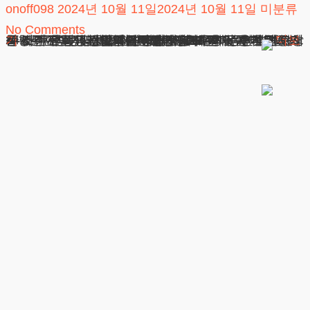
onoff098
2024년 10월 11일
2024년 10월 11일
미분류
No Comments
24시간 전화상담 및 채팅상담 바로가기 목차 후견등기사항부존재증명서: 알아두어야 할 모든 것 후견등기사항부존재증명서 발급 준비 법적으로 꼭 알아야 할 사항들 사례로 살펴보는 후견등기사항부존재증명서의 현실 자주 묻는 질문들 실수하지 않도록 하는 변호사로서의 조언 후견등기사항부존재증명서: 알아두어야 할 모든 것 후견등기사항부존재증명서, 이 용어를 처음
더보기
광고책임변호사 : 이수학
상호 : 법무법인 테헤란
사업자 : 589-86-01340
대표자 : 이수학
주소 : 서울시 강남구 테헤란로 420, KT선릉타워West 9층