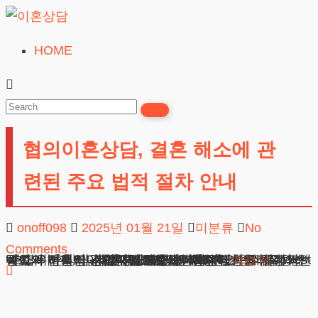
Skip
to
HOME
이
content
혼
상
담
협의이혼상담, 결혼 해소에 관
24시간365일
련된 주요 법적 절차 안내
onoff098
2025년 01월 21일
미분류
No
Comments
협의이혼상담, 결혼 해소에 관련된 주요 법적 절차 안내 협의이혼상담비용 변호사입니다. 혼인관계를 정리하고자 하실 때 가장 중요한 것은 합법적이고 체계적인 절차의 진행입니다. 당사자 간 원만한 대화로 진행되는 방식과 법원의 판단이 필요한 방식 중 상황에 맞는 선택이 우선되어야 합니다. 협의이혼상담
광고책임변호사 : 이수학
상호 : 법무법인 테헤란
사업자 : 589-86-01340
대표자 : 이수학
주소 : 서울시 강남구 테헤란로 420, KT선릉타워West 9층
더보기