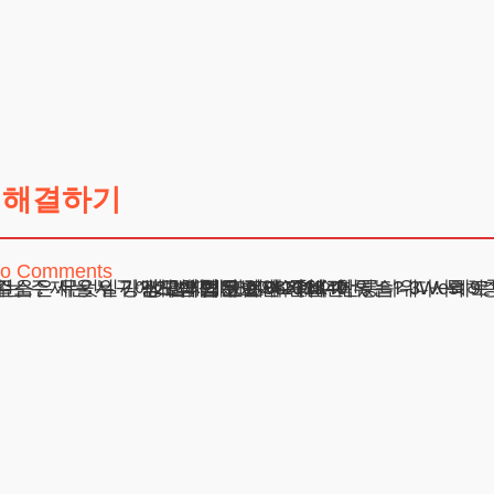
 해결하기
o Comments
이혼의 현실 4. 자주 묻는 질문들 5. 변호사가 전하는 조언 합의이혼절차의 이해와 준비 이혼이라는 주제는 누구에게나 힘든 이야기일 수
주소 : 서울시 강남구 테헤란로 420, KT선릉타워West 9
광고책임변호사 : 이수학
상호 : 법무법인 테헤란
사업자 : 589-86-01340
대표자 : 이수학