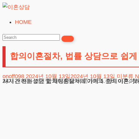
Skip
to
HOME
이
content
혼
상
합의이혼절차, 법률 상담으로 쉽게
담
24시간365일
onoff098
2024년 10월 13일
2024년 10월 13일
미분류
N
24시간 전화상담 및 채팅상담 바로가기 1. 합의이혼, 첫걸음은 무엇일까? 2. 법적 요건과 준비 서류는? 3. 사례로 살펴보는 합의