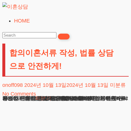
Skip
to
HOME
이
content
혼
상
합의이혼서류 작성, 법률 상담
담
24시간365일
으로 안전하게!
onoff098
2024년 10월 13일
2024년 10월 13일
미분류
No Comments
24시간 전화상담 및 채팅상담 바로가기 합의이혼서류: 원만한 이혼 절차의 시작 합의이혼서류의 첫 번째 단계: 의사 합의 법적으로 주의해야 할 사항: 서류 준비의 중요성 사례를 통해 본 이혼의 현실: 갈등의 예방 자주 묻는 질문: 현실적인 궁금증 해소 변호사로서의 조언: 실수하지 않기
더보기
광고책임변호사 : 이수학
상호 : 법무법인 테헤란
사업자 : 589-86-01340
대표자 : 이수학
주소 : 서울시 강남구 테헤란로 420, KT선릉타워West 9층