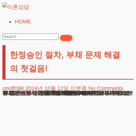
Skip
to
HOME
이
content
혼
상
한정승인 절차, 부채 문제 해결
담
24시간365일
의 첫걸음!
onoff098
2024년 10월 12일
미분류
No Comments
24시간 전화상담 및 채팅상담 바로가기 목차 한정승인 절차에 대한 이해 첫걸음: 한정승인 절차의 시작점 법적 요건 및 서류 준비하기 이론과 실제: 실제 사례로 본 한정승인 절차 자주 묻는 질문(FAQ) 변호사로서의 조언 한정승인 절차에 대한 이해 상속 사건을 다루다 보면, 종종
더보기
광고책임변호사 : 이수학
상호 : 법무법인 테헤란
사업자 : 589-86-01340
대표자 : 이수학
주소 : 서울시 강남구 테헤란로 420, KT선릉타워West 9층