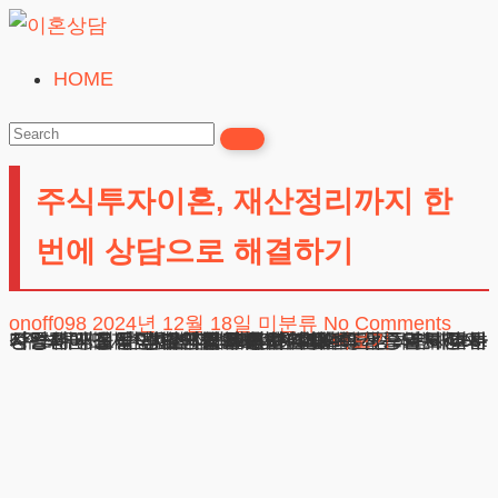
Skip
to
HOME
이
content
혼
상
주식투자이혼, 재산정리까지 한
담
24시간365일
번에 상담으로 해결하기
onoff098
2024년 12월 18일
미분류
No Comments
주식투자이혼, 재산정리까지 한번에 상담으로 해결하기 최근 경제침체가 지속되면서 생활고를 극복하려는 다양한 시도들이 이어지고 있습니다. 특히 증권시장의 상승세에 힘입어 개인들의 투자참여가 급증하면서 가정경제에도 상당한 영향을 미치고 있습니다. 일부 투자자들은 긍정적인 수익을 달성하기도 하지만, 과도한 투기성 매매로 인해 심각한 재정손실을
광고책임변호사 : 이수학
상호 : 법무법인 테헤란
사업자 : 589-86-01340
대표자 : 이수학
주소 : 서울시 강남구 테헤란로 420, KT선릉타워West 9층
더보기