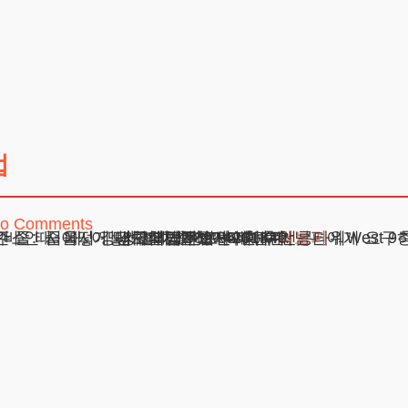
법
o Comments
아보는 문제점 Q&A: 자주 묻는 질문 변호사로서의 조언 전남편 양육비 안 줄 때, 어떻게 대처할까? 이혼 후
주소 : 서울시 강남구 테헤란로 420, KT선릉타워West 9
광고책임변호사 : 이수학
상호 : 법무법인 테헤란
사업자 : 589-86-01340
대표자 : 이수학
더보기