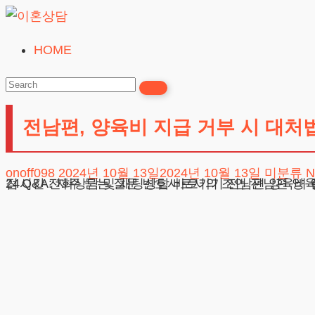
Skip
to
HOME
이
content
혼
상
전남편, 양육비 지급 거부 시 대처
담
24시간365일
onoff098
2024년 10월 13일
2024년 10월 13일
미분류
N
24시간 전화상담 및 채팅상담 바로가기 전남편 양육비 안 줄 때, 어떻게 대처할까? 첫 번째 단계: 남편에게 요구하기 법적으로 알아야 할 것 사례를 통해 알