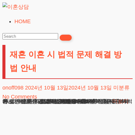
Skip
to
HOME
이
content
혼
상
재혼 이혼 시 법적 문제 해결 방
담
24시간365일
법 안내
onoff098
2024년 10월 13일
2024년 10월 13일
미분류
No Comments
24시간 전화상담 및 채팅상담 바로가기 목차 재혼이혼, 그 복잡한 여정의 시작 재혼이혼의 첫 걸음 – 시작하는 방법 법적 요소의 중요성 재혼이혼의 실제 이야기에 담긴 교훈 자주 묻는 질문 모음 조언 – 실수를 피하는 법 재혼이혼, 그 복잡한 여정의 시작 재혼은
광고책임변호사 : 이수학
상호 : 법무법인 테헤란
사업자 : 589-86-01340
대표자 : 이수학
주소 : 서울시 강남구 테헤란로 420, KT선릉타워West 9층
더보기