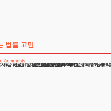
 법률 고민
o Comments
례로 보는 이혼변호사비용 사람들이 자주 묻는 질문 안전하게 이혼변호사비용 관리하기 이혼변호사비용, 처음 시작하는 
주소 : 서울시 강남구 테헤란로 420, KT선릉타워West 9
광고책임변호사 : 이수학
상호 : 법무법인 테헤란
사업자 : 589-86-01340
대표자 : 이수학