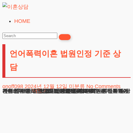
Skip
to
HOME
이
content
혼
상
언어폭력이혼 법원인정 기준 상
담
24시간365일
담
onoff098
2024년 12월 12일
미분류
No Comments
언어폭력이혼 법원인정 기준 상담 배우자의 심리적 가해행위로 고통받고 계신 분들을 위해 정신적 학대에 관한 법적 해결방안을 안내해드리고자 합니다. 부부관계에서 발생하는 심리적 공격은 눈에 보이는 상처를 남기지 않지만, 피해자의 정신건강과 인격권을 심각하게 훼손합니다. 매년 늘어나는 정신적 피해 사례들을 접하면서, 이러한
더보기
광고책임변호사 : 이수학
상호 : 법무법인 테헤란
사업자 : 589-86-01340
대표자 : 이수학
주소 : 서울시 강남구 테헤란로 420, KT선릉타워West 9층