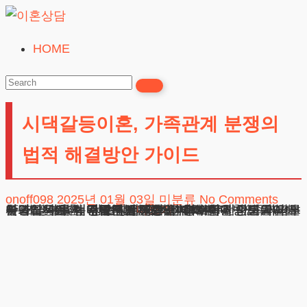
Skip
to
HOME
이
content
혼
상
시댁갈등이혼, 가족관계 분쟁의
담
24시간365일
법적 해결방안 가이드
onoff098
2025년 01월 03일
미분류
No Comments
시댁갈등이혼, 가족관계 분쟁의 법적 해결방안 가이드 안녕하세요. 법무법인 테헤란입니다. 현대 사회에서 부부관계 파탄의 주된 원인 중 하나는 배우자 가족과의 불화입니다. 매년 수많은 의뢰인이 고민을 안고 저희를 찾아오시는데, 대부분 수년간 인내하다 지친 분들입니다. 가정불화는 단순한 일시적 감정대립이 아닌, 시간이 지날수록 심각해지는
광고책임변호사 : 이수학
상호 : 법무법인 테헤란
사업자 : 589-86-01340
대표자 : 이수학
더보기
주소 : 서울시 강남구 테헤란로 420, KT선릉타워West 9층