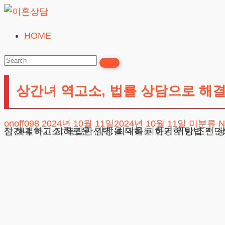
Skip
to
HOME
이
content
혼
상
상간녀 역고소, 법률 상담으로 해결
담
24시간365일
onoff098
2024년 10월 11일
2024년 10월 11일
미분류
N
상간녀 역고소: 복잡한 감정을 대하는 현명한 방법 진단: 상간녀 역고소를 검토하기 법적 요건: 무리한 고소는 금물 문제 발생 사례: 마주한 현실 