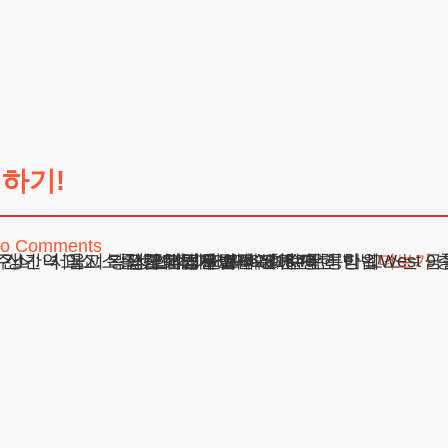
하기!
o Comments
자주 묻는 질문: 궁금한 점 해결하기 지혜로운 선택: 최악을 피하기 위한 조언 상간녀 역고소: 복잡한 감정을 대하는 현명한 방법
주소 : 서울시 강남구 테헤란로 420, KT선릉타워West 9
광고책임변호사 : 이수학
상호 : 법무법인 테헤란
사업자 : 589-86-01340
대표자 : 이수학
더보기