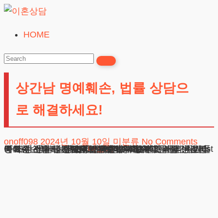
Skip
to
HOME
이
content
혼
상
상간남 명예훼손, 법률 상담으
담
24시간365일
로 해결하세요!
onoff098
2024년 10월 10일
미분류
No Comments
목차 상간남 명예훼손: 법적 대응의 첫걸음 상간남 명예훼손 소송의 시작: 첫 단계 법적 요건과 서류 준비의 중요성 사례로 보는 상간남 명예훼손의 문제점 사람들이 자주 묻는 질문 Q&A 실수하지 않게 도와줄 변호사의 조언 상간남 명예훼손: 법적 대응의 첫걸음 상간남 명예훼손이라는 주제,
광고책임변호사 : 이수학
상호 : 법무법인 테헤란
사업자 : 589-86-01340
대표자 : 이수학
더보기
주소 : 서울시 강남구 테헤란로 420, KT선릉타워West 9층