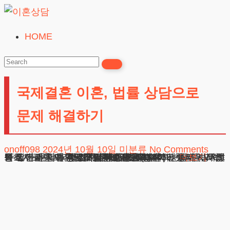
Skip
to
HOME
이
content
혼
상
국제결혼 이혼, 법률 상담으로
담
24시간365일
문제 해결하기
onoff098
2024년 10월 10일
미분류
No Comments
1. 국제결혼 이혼의 첫걸음, 무엇을 알아야 할까? 2. 법적 요건과 서류 준비, 무엇이 필요할까? 3. 실제 사례를 통해 본 문제들 4. 자주 묻는 질문 (Q&A) 5. 실수 방지! 변호사로서 드리는 조언 국제결혼 이혼의 첫걸음, 무엇을 알아야 할까? 국제결혼 이혼을 생각하는
광고책임변호사 : 이수학
상호 : 법무법인 테헤란
사업자 : 589-86-01340
대표자 : 이수학
주소 : 서울시 강남구 테헤란로 420, KT선릉타워West 9층
더보기