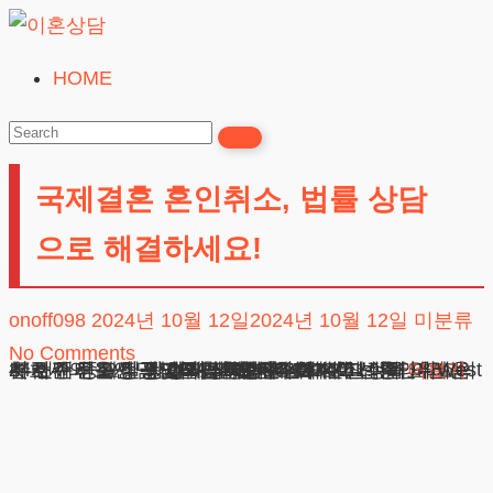
Skip
to
HOME
이
content
혼
상
국제결혼 혼인취소, 법률 상담
담
24시간365일
으로 해결하세요!
onoff098
2024년 10월 12일
2024년 10월 12일
미분류
No Comments
24시간 전화상담 및 채팅상담 바로가기 1. 혼인취소의 첫 번째 중요한 단계와 절차 시작하기 2. 법적 요건과 서류 준비 과정 3. 실제 사례: 혼인취소 과정의 어려움 4. 자주 묻는 질문 Q&A 5. 혼인취소 시 실수를 피하는 변호사의 조언 국제결혼혼인취소에 대한 이해
광고책임변호사 : 이수학
상호 : 법무법인 테헤란
사업자 : 589-86-01340
대표자 : 이수학
주소 : 서울시 강남구 테헤란로 420, KT선릉타워West 9층
더보기