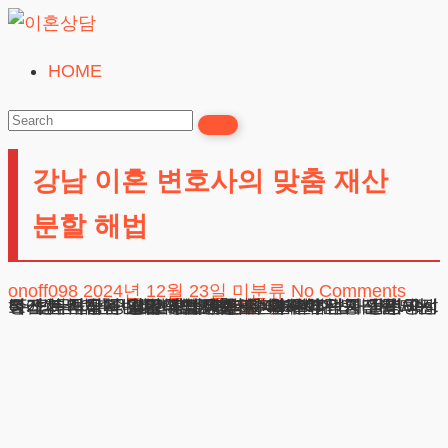
Skip
to
HOME
이
content
혼
상
강남 이혼 변호사의 맞춤 재산
담
24시간365일
분할 해법
onoff098
2024년 12월 23일
미분류
No Comments
강남 이혼 변호사의 맞춤 재산분할 해법 안녕하세요. 법무법인 테헤란 변호사입니다. 부부관계 정리 과정에서 가장 중요한 사안은 함께 일구어온 자산을 공정하게 분배하는 일입니다. 이는 현재 시점의 재물뿐 아니라 퇴직금과 같은 장래 수령할 권리까지도 포함되는 복잡한 문제입니다. 오늘은
광고책임변호사 : 이수학
상호 : 법무법인 테헤란
사업자 : 589-86-01340
대표자 : 이수학
주소 : 서울시 강남구 테헤란로 420, KT선릉타워West 9층
더보기