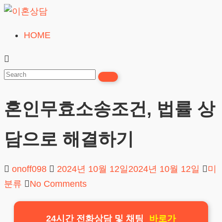
Skip
to
HOME
이
content
혼
상
담
혼인무효소송조건, 법률 상
24시간365일
담으로 해결하기
onoff098
2024년 10월 12일
2024년 10월 12일
미
분류
No Comments
24시간 전화상담 및 채팅
바로가