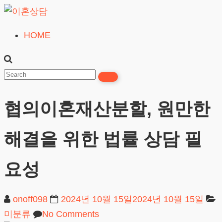
Skip
to
HOME
이
content
혼
상
담
협의이혼재산분할, 원만한
24시간365일
해결을 위한 법률 상담 필
요성
onoff098
2024년 10월 15일
2024년 10월 15일
미분류
No Comments