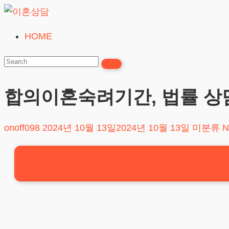
Skip
to
HOME
이
content
혼
상
담
합의이혼숙려기간, 법률 상
24시간365일
onoff098
2024년 10월 13일
2024년 10월 13일
미분류
N