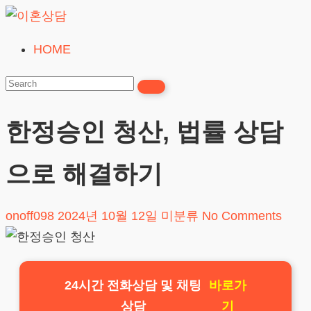
Skip
to
HOME
이
content
혼
상
담
한정승인 청산, 법률 상담
24시간365일
으로 해결하기
onoff098
2024년 10월 12일
미분류
No Comments
24시간 전화상담 및 채팅
바로가
상담
기