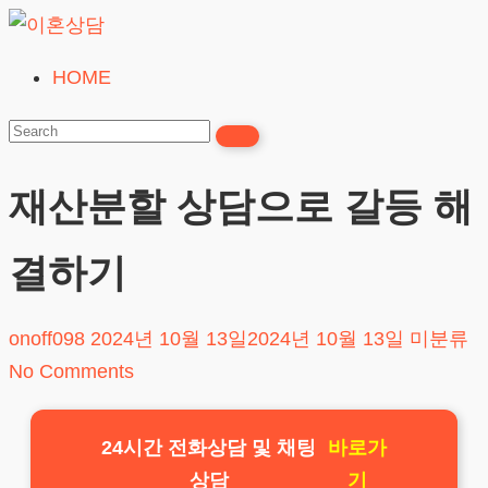
Skip
to
HOME
이
content
혼
상
담
재산분할 상담으로 갈등 해
24시간365일
결하기
onoff098
2024년 10월 13일
2024년 10월 13일
미분류
No Comments
24시간 전화상담 및 채팅
바로가
상담
기