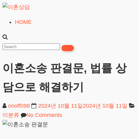
Skip
to
HOME
이
content
혼
상
담
이혼소송 판결문, 법률 상
24시간365일
담으로 해결하기
onoff098
2024년 10월 11일
2024년 10월 11일
미분류
No Comments