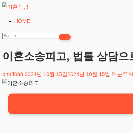
Skip
to
HOME
이
content
혼
상
담
이혼소송피고, 법률 상담으
24시간365일
onoff098
2024년 10월 15일
2024년 10월 15일
미분류
N