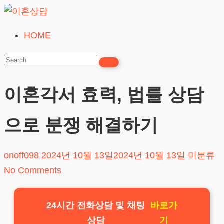
Skip
to
HOME
이
content
혼
상
담
이혼각서 효력, 법률 상담
24시간365일
으로 분쟁 해결하기
onoff098
2024년 10월 13일
2024년 10월 13일
미분류
No Comments
24시간 전화상담 및 채팅
바로가
상담
기