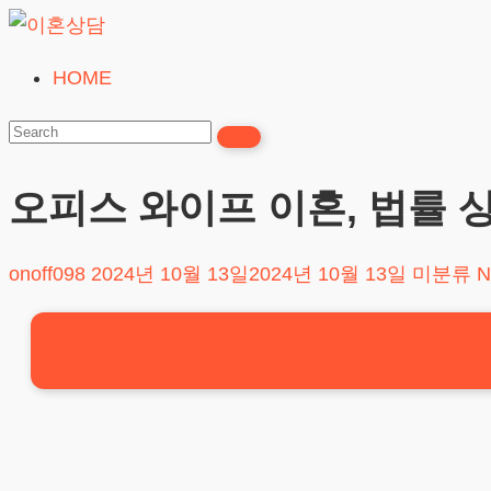
Skip
to
HOME
이
content
혼
상
담
오피스 와이프 이혼, 법률 
24시간365일
onoff098
2024년 10월 13일
2024년 10월 13일
미분류
N