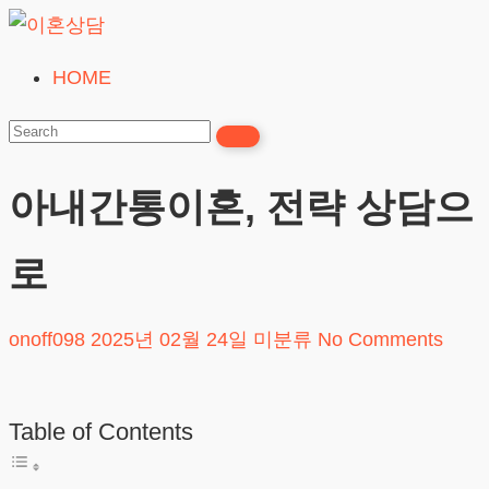
Skip
to
HOME
이
content
혼
상
담
아내간통이혼, 전략 상담으
24시간365일
로
onoff098
2025년 02월 24일
미분류
No Comments
Table of Contents