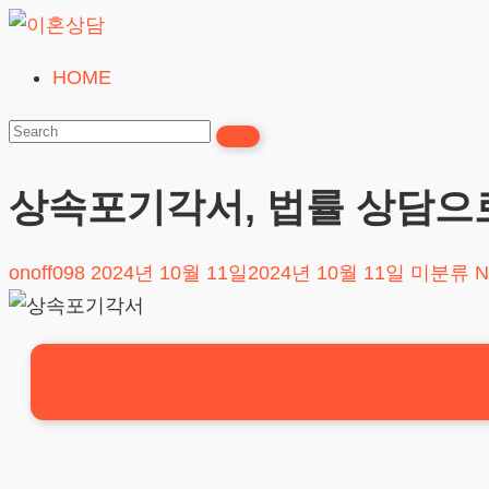
Skip
to
HOME
이
content
혼
상
담
상속포기각서, 법률 상담으
24시간365일
onoff098
2024년 10월 11일
2024년 10월 11일
미분류
N