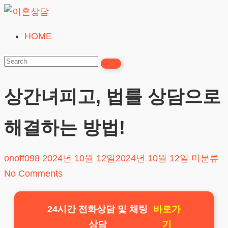
Skip
to
HOME
이
content
혼
상
담
상간녀피고, 법률 상담으로
24시간365일
해결하는 방법!
onoff098
2024년 10월 12일
2024년 10월 12일
미분류
No Comments
24시간 전화상담 및 채팅
바로가
상담
기