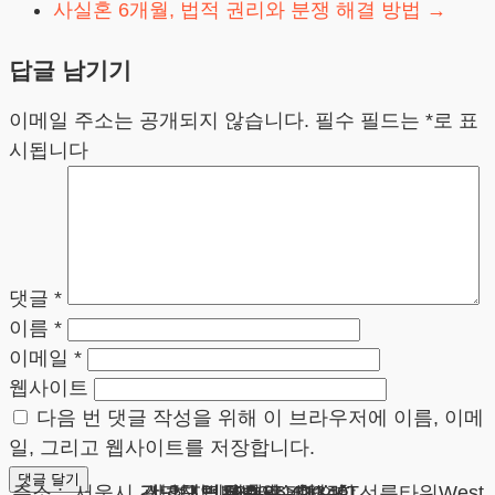
사실혼 6개월, 법적 권리와 분쟁 해결 방법
→
답글 남기기
이메일 주소는 공개되지 않습니다.
필수 필드는
*
로 표
시됩니다
댓글
*
이름
*
이메일
*
웹사이트
다음 번 댓글 작성을 위해 이 브라우저에 이름, 이메
일, 그리고 웹사이트를 저장합니다.
광고책임변호사 : 이수학
상호 : 법무법인 테헤란
사업자 : 589-86-01340
대표자 : 이수학
주소 : 서울시 강남구 테헤란로 420, KT선릉타워West 9층