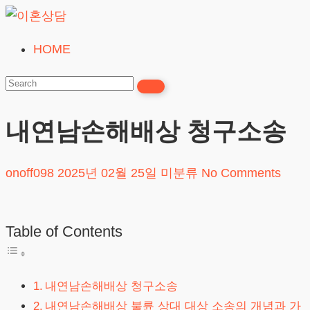
Skip
to
HOME
이
content
혼
상
담
내연남손해배상 청구소송
24시간365일
onoff098
2025년 02월 25일
미분류
No Comments
Table of Contents
내연남손해배상 청구소송
내연남손해배상 불륜 상대 대상 소송의 개념과 가