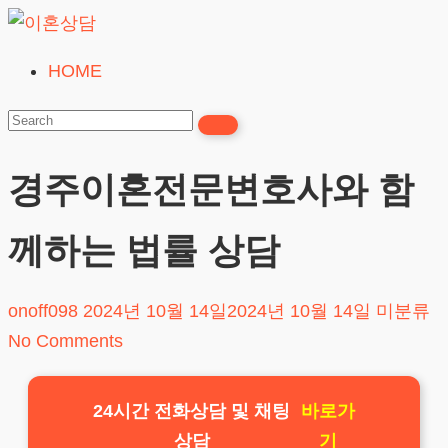
Skip
to
HOME
이
content
혼
상
담
경주이혼전문변호사와 함
24시간365일
께하는 법률 상담
onoff098
2024년 10월 14일
2024년 10월 14일
미분류
No Comments
24시간 전화상담 및 채팅
바로가
상담
기